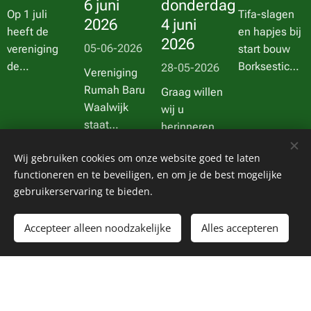
6 juni
donderdag
Op 1 juli
Tifa-slagen
2026
4 juni
heeft de
en hapjes bij
2026
05-06-2026
vereniging
start bouw
de
Borksesticht.
28-05-2026
Vereniging
kandidatenlijst
Die
Rumah Baru
Graag willen
mét volgorde
begeleidden
Waalwijk
wij u
ingeleverd bij
op 31 maart
staat
herinneren
Casade.
een unieke
zaterdag 6
aan de
Deze
start van ons
Wij gebruiken cookies om onze website goed te laten
juni op de
informatiebijeenkomst
volgorde is
bouwproject
functioneren en te beveiligen, en om je de best mogelijke
Voorjaarsmarkt
die op
Lees meer nieuws
zorgvuldig
'Borksesticht'
gebruikerservaring te bieden.
bij Balade in
donderdag 4
vastgesteld
in Waalwijk.
Waalwijk
,
juni speciaal
op basis van
Waarom
Accepteer alleen noodzakelijke
Alles accepteren
georganiseerd
voor de
de
deze
door De
toekomstige
gezamenlijk
bijzondere
Kansenfabriek.
bewoner
afgesproken
toevoeging?
Vereniging
georganiseerd
criteria. De
In dit project
Rumah Baru
wordt.
criteria zijn
aan de