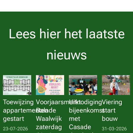
Lees hier het laatste
nieuws
Toewijzing
Voorjaarsmarkt
Uitnodiging
Viering
appartementen
Balade
bijeenkomst
start
gestart
Waalwijk
met
bouw
zaterdag
Casade
23-07-2026
31-03-2026